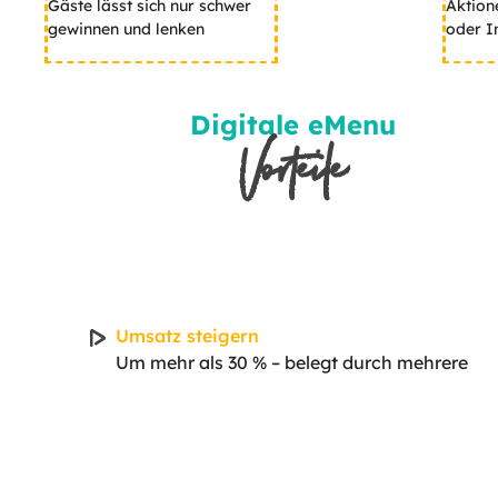
Gäste lässt sich nur schwer
Aktion
gewinnen und lenken
oder I
Digitale eMenu
Vorteile
Umsatz steigern
Um mehr als 30 % – belegt durch mehrere
Fallstudien
Sicherheit von Gästen und Personal verbes
Angesichts des gestiegenen Interesses an